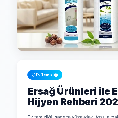
Ev Temizliği
Ersağ Ürünleri ile 
Hijyen Rehberi 20
Ev temizliği, sadece yüzeydeki tozu almak d