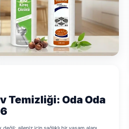
Ev Temizliği: Oda Oda
26
eğil; aileniz için sağlıklı bir yaşam alanı