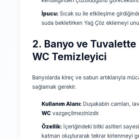
kendiliğinden çözüldüğünü göreceksini
İpucu:
Sıcak su ile etkileşime girdiğinde 
suda bekletirken Yağ Çöz eklemeyi un
2. Banyo ve Tuvalette
WC Temizleyici
Banyolarda kireç ve sabun artıklarıyla m
sağlamak gerekir.
Kullanım Alanı:
Duşakabin camları, lav
WC
vazgeçilmezinizdir.
Özellik:
İçeriğindeki bitki asitleri sayes
katman oluşturarak tekrar kirlenmeyi gec