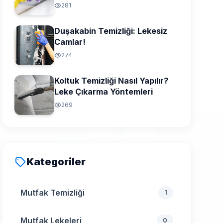
281
Duşakabin Temizliği: Lekesiz
Camlar!
274
Koltuk Temizliği Nasıl Yapılır?
Leke Çıkarma Yöntemleri
269
Kategoriler
Mutfak Temizliği
1
Mutfak Lekeleri
0