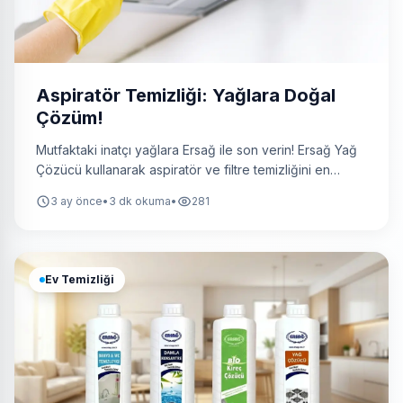
Aspiratör Temizliği: Yağlara Doğal
Çözüm!
Mutfaktaki inatçı yağlara Ersağ ile son verin! Ersağ Yağ
Çözücü kullanarak aspiratör ve filtre temizliğini en
doğal, pratik yoldan nasıl yapacağınızı keşfedin.
3 ay önce
•
3 dk okuma
•
281
Kimyasalsız, zahmetsiz ve pırıl pırıl sonuçlar için
temizliknasilyapilir.com rehberi burada!
Ev Temizliği