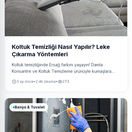
Koltuk Temizliği Nasıl Yapılır? Leke
Çıkarma Yöntemleri
Koltuk temizliğinde Ersağ farkını yaşayın! Damla
Konsantre ve Koltuk Temizleme ürünüyle kumaşlara
zarar vermeden, kir ve lekeleri derinlemesine nasıl
3 ay önce
•
2 dk okuma
•
273
temizleyeceğinizi öğrenin. Işıl ışıl koltuklar için ipuçları
temizliknasilyapilir.com adresinde!
Banyo & Tuvalet