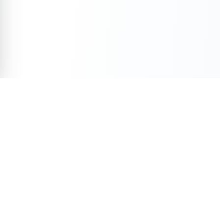
Ersağ konsantre temizlik ürünleri ile evinizde hijyen