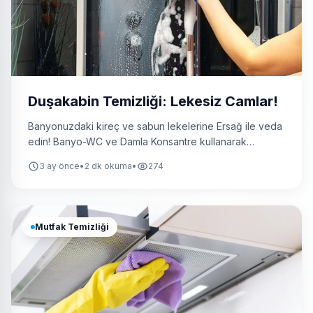
Duşakabin Temizliği: Lekesiz Camlar!
Banyonuzdaki kireç ve sabun lekelerine Ersağ ile veda
edin! Banyo-WC ve Damla Konsantre kullanarak
duşakabin camlarını parlatmanın en doğal yollarını
3 ay önce
•
2 dk okuma
•
274
anlattık. Tertemiz ve lekesiz bir banyo için pratik ipuçları
temizliknasilyapilir.com rehberinde!
Mutfak Temizliği