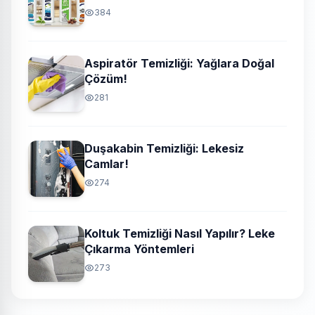
384
Aspiratör Temizliği: Yağlara Doğal
Çözüm!
281
Duşakabin Temizliği: Lekesiz
Camlar!
274
Koltuk Temizliği Nasıl Yapılır? Leke
Çıkarma Yöntemleri
273