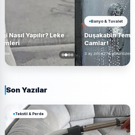
Banyo & Tuvalet
Duşakabin Temizliği: Lekesiz
Camlar!
3 ay önce
274 görüntüleme
Son Yazılar
Tekstil & Perde