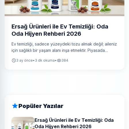
Ersağ Ürünleri ile Ev Temizliği: Oda
Oda Hijyen Rehberi 2026
Ev temizliği, sadece yüzeydeki tozu almak değil; aileniz
için sağlıklı bir yaşam alanı inşa etmektir. Piyasada
bulunan ağır kimyasal içerikli ürünler bazen temizlerken
3 ay önce
•
3 dk okuma
•
384
sağlığımıza zarar verebilir. İşte tam bu noktada,
içeriğindeki Ritha (Sabun Cevizi) bitkisiyle temizliği
doğallaştıran Ersağ ürünleri devreye giriyor.
Popüler Yazılar
Ersağ Ürünleri ile Ev Temizliği: Oda
Oda Hijyen Rehberi 2026