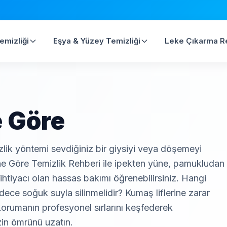
emizliği
Eşya & Yüzey Temizliği
Leke Çıkarma R
 Göre
izlik yöntemi sevdiğiniz bir giysiyi veya döşemeyi
ine Göre Temizlik Rehberi ile ipekten yüne, pamukludan
ihtiyacı olan hassas bakımı öğrenebilirsiniz. Hangi
ece soğuk suyla silinmelidir? Kumaş liflerine zarar
rumanın profesyonel sırlarını keşfederek
zin ömrünü uzatın.